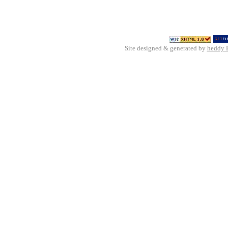
Site designed & generated by
heddy 