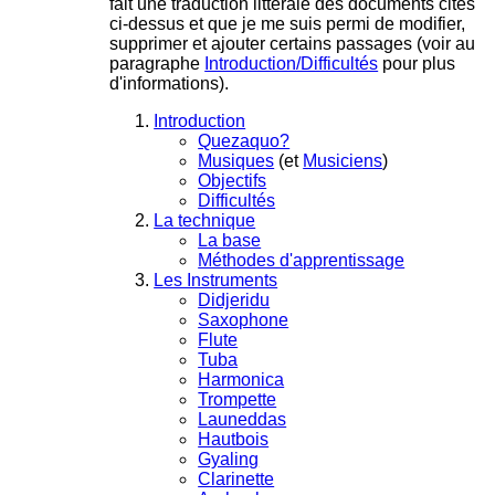
fait une traduction littérale des documents cités
ci-dessus et que je me suis permi de modifier,
supprimer et ajouter certains passages (voir au
paragraphe
Introduction/Difficultés
pour plus
d'informations).
Introduction
Quezaquo?
Musiques
(et
Musiciens
)
Objectifs
Difficultés
La technique
La base
Méthodes d'apprentissage
Les Instruments
Didjeridu
Saxophone
Flute
Tuba
Harmonica
Trompette
Launeddas
Hautbois
Gyaling
Clarinette