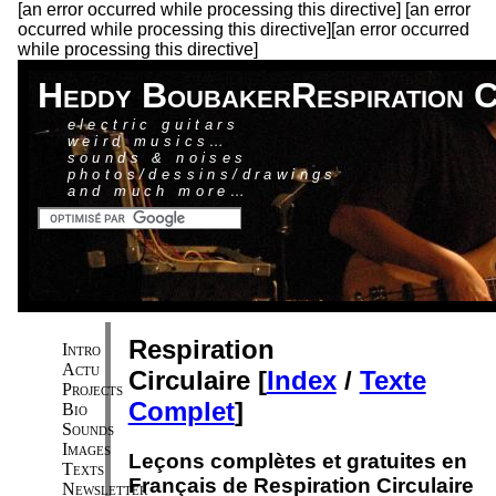
[an error occurred while processing this directive]
[an error
occurred while processing this directive][an error occurred
while processing this directive]
Heddy Boubaker
Respiration C
electric guitars
weird musics…
sounds & noises
photos/dessins/drawings
and much more…
Respiration
Intro
Actu
Circulaire [
Index
/
Texte
Projects
Complet
]
Bio
Sounds
Images
Leçons complètes et gratuites en
Texts
Français de Respiration Circulaire
Newsletter